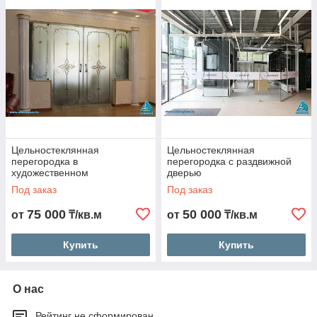
высокий уровень светопропускания;
легкость установки;
безопасность и прочность;
возможность декорирования: витражи, фотопечать,
пескоструйная обработки; роспись и пр.;
относительно быстрый срок производства.
Цельностеклянная
Цельностеклянная
перегородка в
перегородка с раздвижной
художественном
дверью
оформлении
Под заказ
Под заказ
75 000
50 000
от
₸/кв.м
от
₸/кв.м
Купить
Купить
О нас
Рейтинг не сформирован