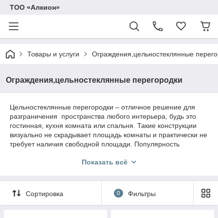
ТОО «Алкион»
Товары и услуги
Ограждения,цельностеклянные перего
Ограждения,цельностеклянные перегородки
Цельностеклянные перегородки – отличное решение для
разграничения
пространства любого интерьера, будь это
гостинная, кухня комната или спальня. Такие конструкции
визуально не скрадывает площадь комнаты и практически не
требует наличия свободной площади. Популярность
бескаркасных перегородок из стекла обуславливается
Показать всё
большим количеством преимуществ, к которым относят их
следующие особенности:
удобство пользования;
Сортировка
0
Фильтры
длительный срок эксплуатации;
многообразие конструктивных решений;