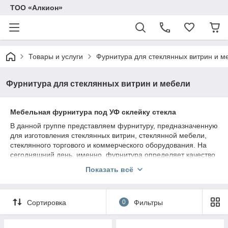
ТОО «Алкион»
Товары и услуги
Фурнитура для стеклянных витрин и м
Фурнитура для стеклянных витрин и мебели
Мебельная фурнитура под УФ склейку стекла
В данной группе представляем фурнитуру, предназначенную
для изготовления стеклянных витрин, стеклянной мебели,
стеклянного торгового и коммерческого оборудования. На
сегодняшний день, именно, фурнитура определяет качество
и надежность вашей стеклянной мебели. От того насколько
Показать всё
надежна фурнитура, зависит срок службы вашего
стеклянного изделия и его презентабельный вид.
Сортировка
0
Фильтры