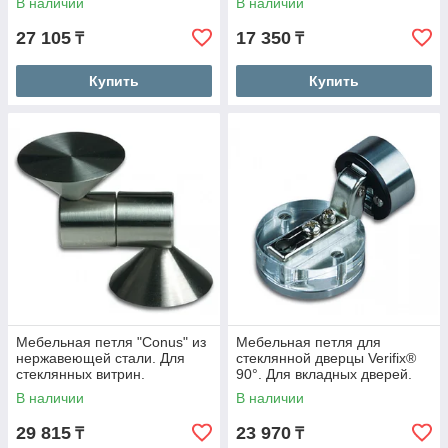
В наличии
В наличии
27 105
17 350
₸
₸
Купить
Купить
Мебельная петля "Conus" из
Мебельная петля для
нержавеющей стали. Для
стеклянной дверцы Verifix®
стеклянных витрин.
90°. Для вкладных дверей.
Под УФ - склейку.
В наличии
В наличии
29 815
23 970
₸
₸