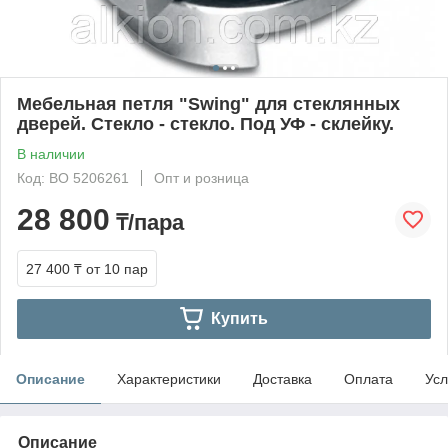
Мебельная петля "Swing" для стеклянных
дверей. Стекло - стекло. Под УФ - склейку.
В наличии
Код: BO 5206261
Опт и розница
28 800
₸/пара
27 400 ₸
от 10 пар
Купить
Описание
Характеристики
Доставка
Оплата
Усл
Описание