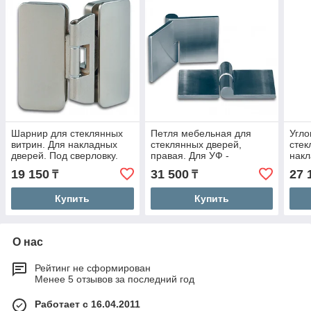
Шарнир для стеклянных
Петля мебельная для
Угло
витрин. Для накладных
стеклянных дверей,
стек
дверей. Под сверловку.
правая. Для УФ -
накл
склеивания.
УФ -
19 150
31 500
27 
₸
₸
Купить
Купить
О нас
Рейтинг не сформирован
Менее 5 отзывов за последний год
Работает с 16.04.2011