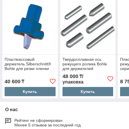
Пластмассовый
Твердосплавная ось
Плас
держатель Silberschnitt®
режущего ролика Bohle
режу
Bohle для резки пленки .
для держателей
сери
Для стола резки стекла.
«Silberschnitt». Для стола
резк
48 000
₸/
резки стекла.
40 600
8 7
₸
упаковка
Купить
Купить
О нас
Рейтинг не сформирован
Менее 5 отзывов за последний год