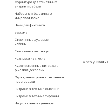
Фурнитура для стеклянных
витрин и мебели
Наборы для фьюзинга в
микроволновке
Печи для фьюзинга
зеркала
Стеклянные душевые
кабины
Стеклянные лестницы
козырьки из стекла
А это уникаль
Художественные витражи с
фьюзинг-декорами
Ограждения,цельностеклянные
перегородки
Витражи в технике фьюзинг
Витражи в технике тиффани
Национальные сувениры