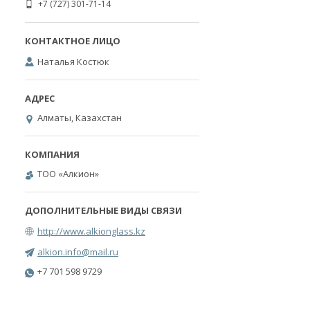
+7 (727) 301-71-14
Наталья Костюк
Алматы, Казахстан
ТОО «Алкион»
http://www.alkionglass.kz
alkion.info@mail.ru
+7 701 598 9729