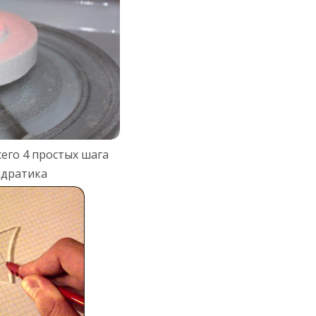
его 4
простых шага
адратика