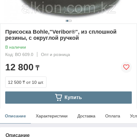
Присоска Bohle,"Veribor®", из сплошной
резины, с округлой ручкой
В наличии
Код: ВО 609.0
Опт и розница
12 800
₸
12 500 ₸
от 10 шт.
Купить
Описание
Характеристики
Доставка
Оплата
Усл
Описание