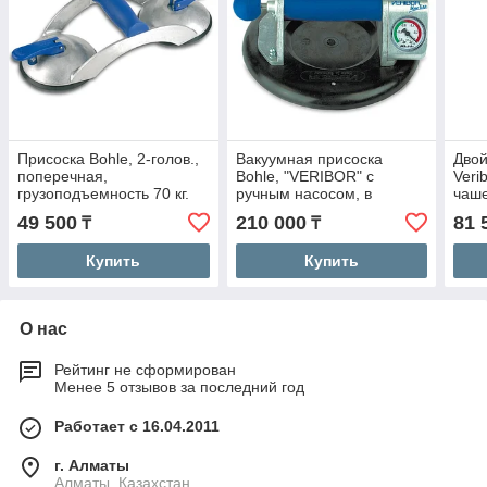
Присоска Bohle, 2-голов.,
Вакуумная присоска
Двой
поперечная,
Bohle, "VERIBOR" с
Veri
грузоподъемность 70 кг.
ручным насосом, в
чаш
арт.ВО 602.0BL
футляре
дис
49 500
210 000
81 
₸
₸
Купить
Купить
О нас
Рейтинг не сформирован
Менее 5 отзывов за последний год
Работает с 16.04.2011
г. Алматы
Алматы, Казахстан