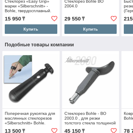
Стеклорез «Easy Grip»
Стеклорез Bohle BO
Быст
марки «Silberschnitt» -
2004.0
резк
Bohle, твердосплавный.
(Гер
15 950
29 550
215
₸
₸
Купить
Купить
Подобные товары компании
Поперечная рукоятка для
Стеклорез Bohle - BO
Ковр
маслянных стеклорезов
2003.0 , для резки
Bohl
«Silberschnitt» Bohle.
толстого стекла толщиной
до 19 мм.
13 500
45 150
78 
₸
₸