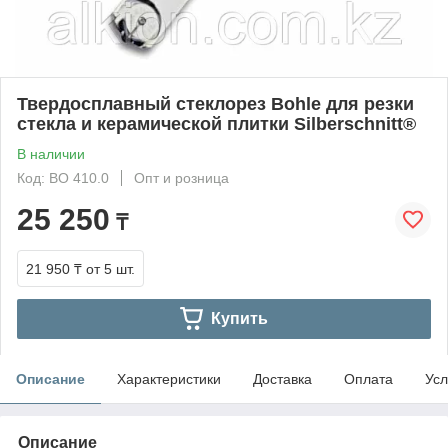
Твердосплавный стеклорез Bohle для резки
стекла и керамической плитки Silberschnitt®
В наличии
Код: BO 410.0
Опт и розница
25 250
₸
21 950 ₸
от 5 шт.
Купить
Описание
Характеристики
Доставка
Оплата
Усл
Описание