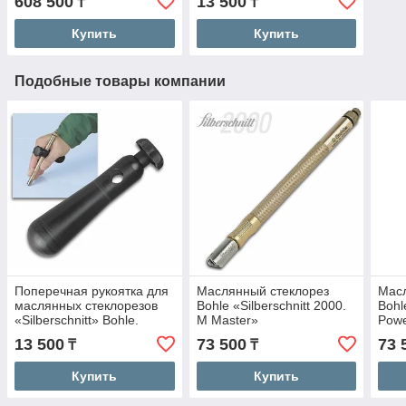
608 500
13 500
₸
₸
Купить
Купить
Подобные товары компании
Поперечная рукоятка для
Маслянный стеклорез
Масл
маслянных стеклорезов
Bohle «Silberschnitt 2000.
Bohl
«Silberschnitt» Bohle.
М Master»
Pow
13 500
73 500
73 
₸
₸
Купить
Купить