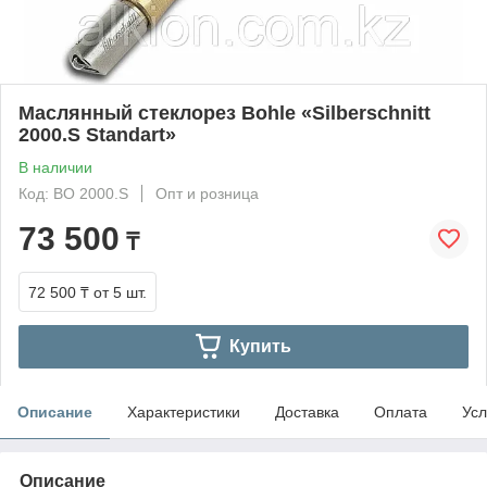
Маслянный стеклорез Bohle «Silberschnitt
2000.S Standart»
В наличии
Код: BO 2000.S
Опт и розница
73 500
₸
72 500 ₸
от 5 шт.
Купить
Описание
Характеристики
Доставка
Оплата
Усл
Описание