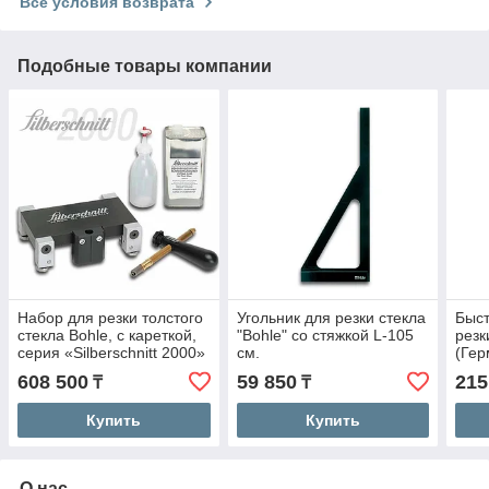
Все условия возврата
Подобные товары компании
Набор для резки толстого
Угольник для резки стекла
Быст
стекла Bohle, с кареткой,
"Bohle" со стяжкой L-105
резк
серия «Silberschnitt 2000»
см.
(Гер
608 500
59 850
215
₸
₸
Купить
Купить
О нас