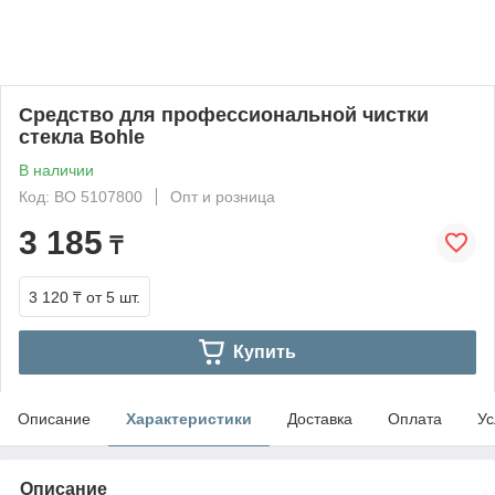
Средство для профессиональной чистки
стекла Bohle
В наличии
Код: BO 5107800
Опт и розница
3 185
₸
3 120 ₸
от 5 шт.
Купить
Описание
Характеристики
Доставка
Оплата
Ус
Описание