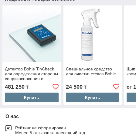
Детектор Bohle TinCheck
Специальное средство
Щип
для определения стороны
для очистки стекла Bohle
кром
соприкосновения с
оловом
481 250
24 500
₸
₸
от
Купить
Купить
О нас
Рейтинг не сформирован
Менее 5 отзывов за последний год