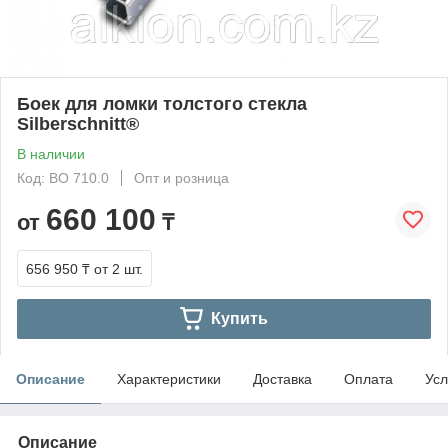
Боек для ломки толстого стекла
Silberschnitt®
В наличии
Код: BO 710.0
Опт и розница
660 100
от
₸
656 950 ₸
от 2 шт.
Купить
Описание
Характеристики
Доставка
Оплата
Усл
Описание