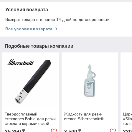
Условия возврата
Возврат товара в течение 14 дней по договоренности
Все условия возврата
Подобные товары компании
Твердосплавный
Жидкость для резки
Цирк
стеклорез Bohle для резки
стекла Silberschnitt®
«Sil
стекла и керамической
толс
плитки Silberschnitt®
25 250
3 500
220
₸
₸