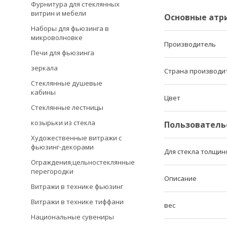
Фурнитура для стеклянных
витрин и мебели
Основные атр
Наборы для фьюзинга в
микроволновке
Производитель
Печи для фьюзинга
зеркала
Страна производи
Стеклянные душевые
кабины
Цвет
Стеклянные лестницы
козырьки из стекла
Пользователь
Художественные витражи с
фьюзинг-декорами
Для стекла толщин
Ограждения,цельностеклянные
перегородки
Описание
Витражи в технике фьюзинг
Витражи в технике тиффани
вес
Национальные сувениры