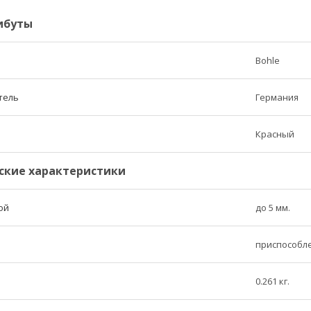
ибуты
Bohle
тель
Германия
Красный
ские характеристики
ой
до 5 мм.
приспособле
0.261 кг.