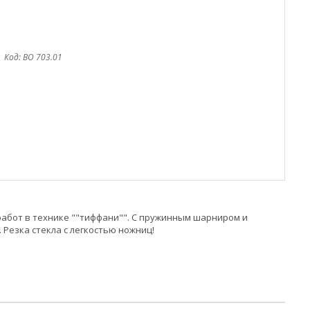
Код:
BO 703.01
и работ в технике ""тиффани"". С пружинным шарниром и
 Резка стекла с легкостью ножниц!