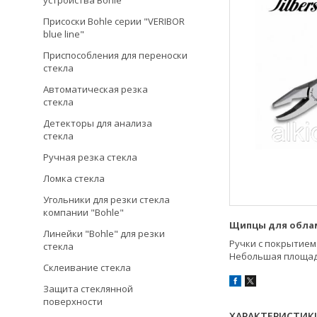
устройства Bohle
Присоски Bohle серии "VERIBOR
blue line"
Приспособления для переноски
стекла
Автоматическая резка
стекла
Детекторы для анализа
стекла
Ручная резка стекла
Ломка стекла
Угольники для резки стекла
компании "Bohle"
Щипцы для облам
Линейки "Bohle" для резки
Ручки с покрытием
стекла
Небольшая площадь
Склеивание стекла
Защита стеклянной
поверхности
ХАРАКТЕРИСТИК