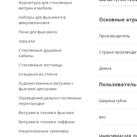
Фурнитура для стеклянных
витрин и мебели
Наборы для фьюзинга в
Основные атр
микроволновке
Печи для фьюзинга
Производитель
зеркала
Стеклянные душевые
Страна производи
кабины
Стеклянные лестницы
Длина
козырьки из стекла
Художественные витражи с
Пользователь
фьюзинг-декорами
Ограждения,цельностеклянные
Ширина губок
перегородки
Витражи в технике фьюзинг
вес
Витражи в технике тиффани
Национальные сувениры
ИНФОРМАЦИЯ ДЛ