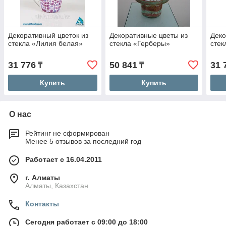
Декоративный цветок из
Декоративные цветы из
Деко
стекла «Лилия белая»
стекла «Герберы»
стек
31 776
50 841
31 
₸
₸
Купить
Купить
О нас
Рейтинг не сформирован
Менее 5 отзывов за последний год
Работает с 16.04.2011
г. Алматы
Алматы, Казахстан
Контакты
Сегодня работает с 09:00 до 18:00