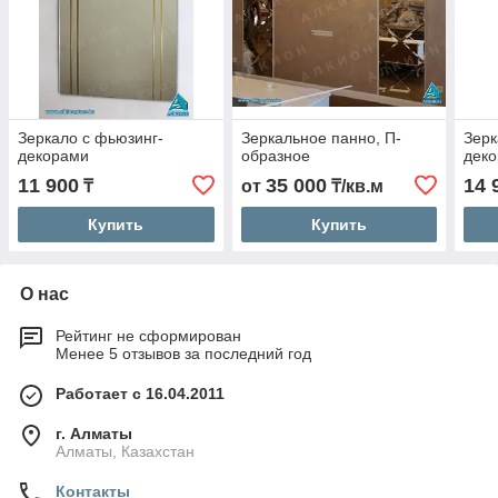
Зеркало с фьюзинг-
Зеркальное панно, П-
Зерк
декорами
образное
дек
11 900
35 000
14 
₸
от
₸/кв.м
Купить
Купить
О нас
Рейтинг не сформирован
Менее 5 отзывов за последний год
Работает с 16.04.2011
г. Алматы
Алматы, Казахстан
Контакты