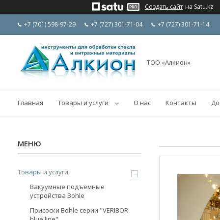
Создать сайт
на Satu.kz
+7 (701) 598-97-29
+7 (727) 301-71-04
+7 (727) 301-71-14
ТОО «Алкион»
Главная
Товары и услуги
О нас
Контакты
До
Товары и услуги
Вакуумные подъёмные
устройства Bohle
Присоски Bohle серии "VERIBOR
blue line"