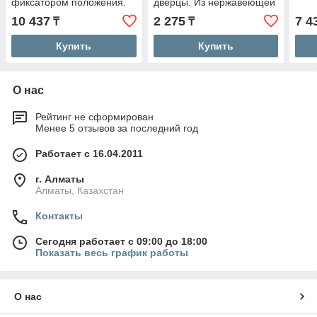
фиксатором положения.
дверцы. Из нержавеющей
Для УФ - склеивания.
стали.
10 437
2 275
7 4
₸
₸
Купить
Купить
О нас
Рейтинг не сформирован
Менее 5 отзывов за последний год
Работает с 16.04.2011
г. Алматы
Алматы, Казахстан
Контакты
Сегодня работает с 09:00 до 18:00
Показать весь график работы
О нас