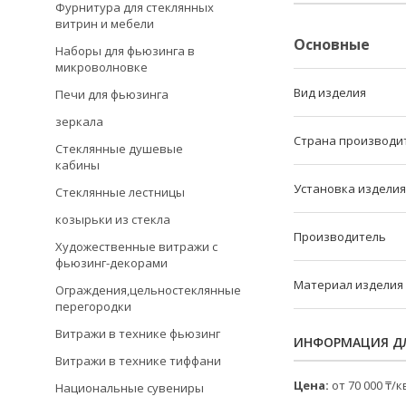
Фурнитура для стеклянных
витрин и мебели
Основные
Наборы для фьюзинга в
микроволновке
Вид изделия
Печи для фьюзинга
зеркала
Страна производи
Стеклянные душевые
кабины
Установка изделия
Стеклянные лестницы
козырьки из стекла
Производитель
Художественные витражи с
фьюзинг-декорами
Материал изделия
Ограждения,цельностеклянные
перегородки
Витражи в технике фьюзинг
ИНФОРМАЦИЯ ДЛ
Витражи в технике тиффани
Цена:
от 70 000 ₸/к
Национальные сувениры