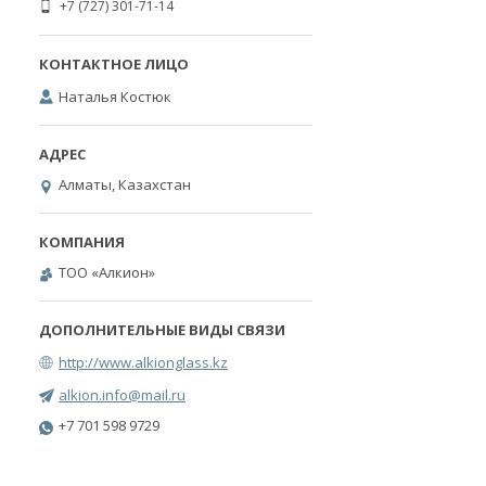
+7 (727) 301-71-14
Наталья Костюк
Алматы, Казахстан
ТОО «Алкион»
http://www.alkionglass.kz
alkion.info@mail.ru
+7 701 598 9729