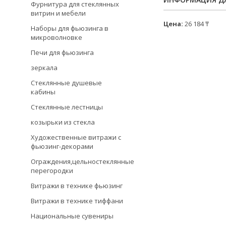
Фурнитура для стеклянных
витрин и мебели
Цена:
26 184 ₸
Наборы для фьюзинга в
микроволновке
Печи для фьюзинга
зеркала
Стеклянные душевые
кабины
Стеклянные лестницы
козырьки из стекла
Художественные витражи с
фьюзинг-декорами
Ограждения,цельностеклянные
перегородки
Витражи в технике фьюзинг
Витражи в технике тиффани
Национальные сувениры