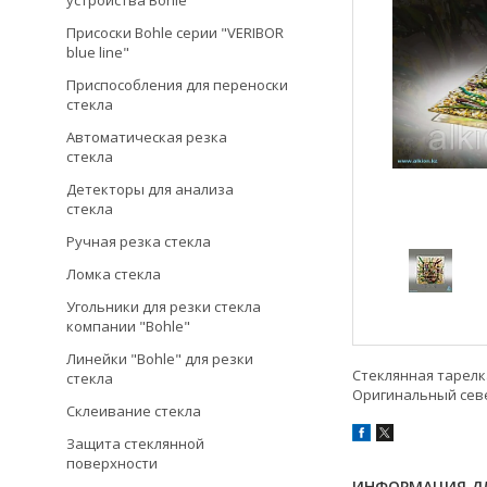
устройства Bohle
Присоски Bohle серии "VERIBOR
blue line"
Приспособления для переноски
стекла
Автоматическая резка
стекла
Детекторы для анализа
стекла
Ручная резка стекла
Ломка стекла
Угольники для резки стекла
компании "Bohle"
Линейки "Bohle" для резки
Стеклянная тарелка
стекла
Оригинальный севе
Склеивание стекла
Защита стеклянной
поверхности
ИНФОРМАЦИЯ ДЛ