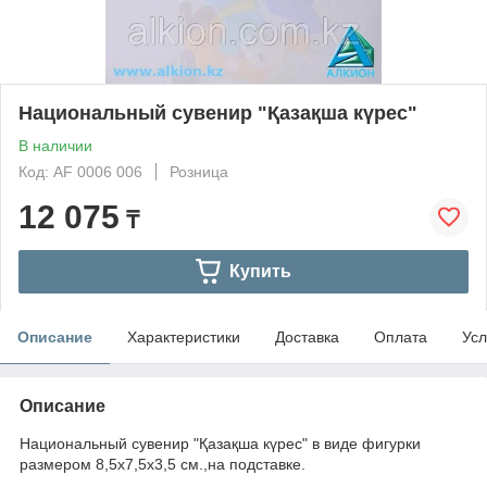
Национальный сувенир "Қазақша күрес"
В наличии
Код: AF 0006 006
Розница
12 075
₸
Купить
Описание
Характеристики
Доставка
Оплата
Усл
Описание
Национальный сувенир "Қазақша күрес" в виде фигурки
размером 8,5х7,5х3,5 см.,на подставке.