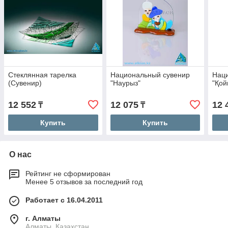
Стеклянная тарелка
Национальный сувенир
Нац
(Сувенир)
"Наурыз"
"Қой
12 552
12 075
12 
₸
₸
Купить
Купить
О нас
Рейтинг не сформирован
Менее 5 отзывов за последний год
Работает с 16.04.2011
г. Алматы
Алматы, Казахстан