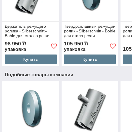
Держатель режущего
Твердосплавный режущий
Тве
ролика «Silberschnitt»
ролик «Silberschnitt» Bohle
роли
Bohle для столов резки
для стола резки
для 
стекла. Тип 432
стекла,тип 12
Tип 
98 950
105 950
₸/
₸/
105
упаковка
упаковка
Купить
Купить
Подобные товары компании