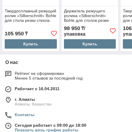
Твердосплавный режущий
Держатель режущего
Тве
ролик «Silberschnitt» Bohle
ролика «Silberschnitt»
роли
для стола резки стекла.
Bohle для столов резки
для 
Tип 03
стекла. Тип 432
«Lis
98 950
106
₸/
105 950
₸
упаковка
упа
Купить
Купить
О нас
Рейтинг не сформирован
Менее 5 отзывов за последний год
Работает с 16.04.2011
г. Алматы
Алматы, Казахстан
Контакты
Сегодня работает с 09:00 до 18:00
Показать весь график работы