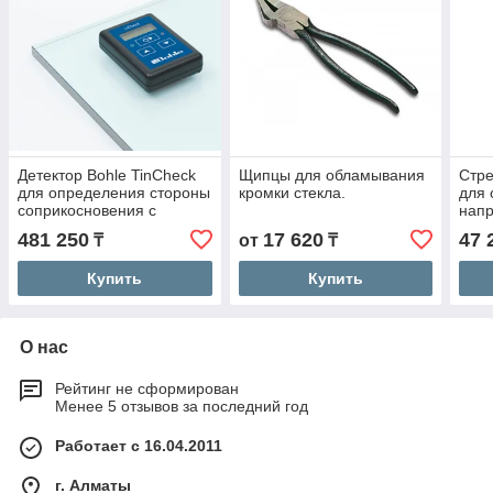
Детектор Bohle TinCheck
Щипцы для обламывания
Стре
для определения стороны
кромки стекла.
для
соприкосновения с
напр
оловом
посл
481 250
17 620
47 
₸
от
₸
Купить
Купить
О нас
Рейтинг не сформирован
Менее 5 отзывов за последний год
Работает с 16.04.2011
г. Алматы