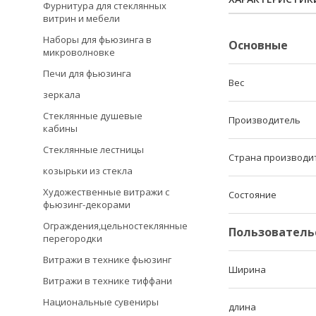
Фурнитура для стеклянных
витрин и мебели
Наборы для фьюзинга в
Основные
микроволновке
Печи для фьюзинга
Вес
зеркала
Стеклянные душевые
Производитель
кабины
Стеклянные лестницы
Страна производи
козырьки из стекла
Художественные витражи с
Состояние
фьюзинг-декорами
Ограждения,цельностеклянные
Пользователь
перегородки
Витражи в технике фьюзинг
Ширина
Витражи в технике тиффани
Национальные сувениры
длина