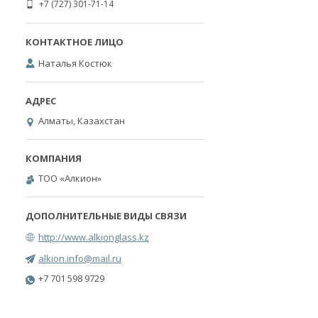
+7 (727) 301-71-14
Наталья Костюк
Алматы, Казахстан
ТОО «Алкион»
http://www.alkionglass.kz
alkion.info@mail.ru
+7 701 598 9729