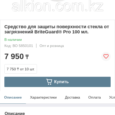
Средство для защиты поверхности стекла от
загрязнений BriteGuard® Pro 100 мл.
В наличии
Код: BO 5850101
Опт и розница
7 950
₸
7 750 ₸
от 10 шт.
Купить
Описание
Характеристики
Доставка
Оплата
Усл
Описание