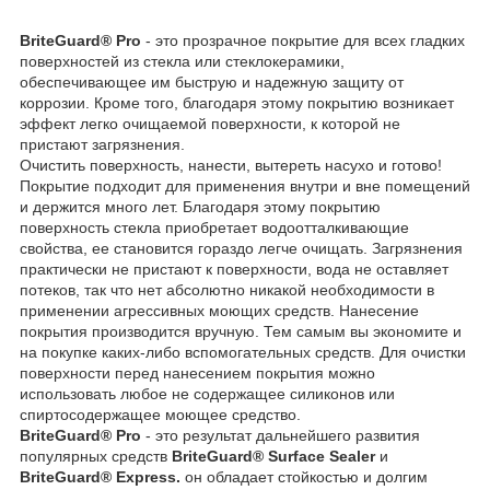
BriteGuard® Pro
- это прозрачное покрытие для всех гладких
поверхностей из стекла или стеклокерамики,
обеспечивающее им быструю и надежную защиту от
коррозии. Кроме того, благодаря этому покрытию возникает
эффект легко очищаемой поверхности, к которой не
пристают загрязнения.
Очистить поверхность, нанести, вытереть насухо и готово!
Покрытие подходит для применения внутри и вне помещений
и держится много лет. Благодаря этому покрытию
поверхность стекла приобретает водоотталкивающие
свойства, ее становится гораздо легче очищать. Загрязнения
практически не пристают к поверхности, вода не оставляет
потеков, так что нет абсолютно никакой необходимости в
применении агрессивных моющих средств. Нанесение
покрытия производится вручную. Тем самым вы экономите и
на покупке каких-либо вспомогательных средств. Для очистки
поверхности перед нанесением покрытия можно
использовать любое не содержащее силиконов или
спиртосодержащее моющее средство.
BriteGuard® Pro
- это результат дальнейшего развития
популярных средств
BriteGuard® Surface Sealer
и
BriteGuard® Express.
он обладает стойкостью и долгим